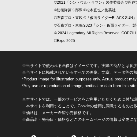
©2021「シン・ウルトラマン」製作委員会 ©円谷
©防衛隊第３部隊 ©松本直也／集英社
©石森プロ・東映 ©「仮面ライダーBLACK SUN」P
©石森プロ・東映/2023「シン・仮面ライダー」
© 2024 Legendary. All Rights Reserved. GODZ
©Expo 2025
※当サイトで使われる画像はイメージです。実際の商品とは多
※当サイトに掲載されているすべての画像、文章、データ等の
*Product image for illustration purposes only. Actual product may
*Any use or reproduction of image, acritical or data from this site 
※本サイトでは、一部のサービスをご利用いただくために付与設定
本サイトを利用することで、Cookieの使用に同意するものと
※価格は、メーカー希望小売価格です。
※商品名・発売日・価格などこのホームページの情報は変更に