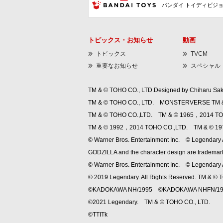
バンダイ トイディビジ
トピックス・お知らせ
動画
トピックス
TVCM
重要なお知らせ
スペシャル
TM & © TOHO CO., LTD.Designed by Chiharu Sak
TM & © TOHO CO., LTD. MONSTERVERSE TM &
TM & © TOHO CO.,LTD. TM & © 1965，2014 TO
TM & © 1992，2014 TOHO CO.,LTD. TM & © 1
© Warner Bros. Entertainment Inc. © Legendary A
GODZILLA and the character design are trademark
© Warner Bros. Entertainment Inc. © Legendary A
© 2019 Legendary. All Rights Reserved. TM &
©KADOKAWA NH/1995 ©KADOKAWA NHFN/19
©2021 Legendary. TM & © TOHO CO., LTD.
©TTITk