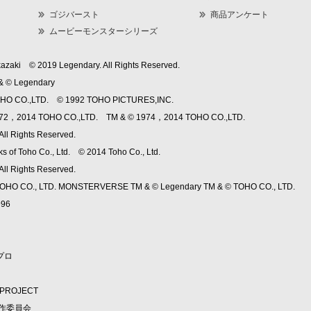
ゴジバースト
商品アンケート
ムービーモンスターシリーズ
azaki © 2019 Legendary. All Rights Reserved.
 © Legendary
HO CO.,LTD. © 1992 TOHO PICTURES,INC.
972，2014 TOHO CO.,LTD. TM & © 1974，2014 TOHO CO.,LTD.
ll Rights Reserved.
s of Toho Co., Ltd. © 2014 Toho Co., Ltd.
ll Rights Reserved.
 © TOHO CO., LTD. MONSTERVERSE TM & © Legendary TM & © TOHO CO., LTD.
96
プロ
ROJECT
製作委員会