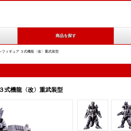
商品を探す
ンフィギュア ３式機龍〈改〉重武装型
 ３式機龍〈改〉重武装型