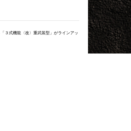
る「３式機龍〈改〉重武装型」がラインアッ