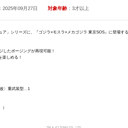
：2025年09月27日
対象年齢
：3才以上
ア」シリーズに、『ゴジラ×モスラ×メカゴジラ 東京SOS』に登場す
ージしたポージングが再現可能！
を楽しめる！
改〉重武装型…1
。）
TM ＆ (C) TOHO CO., LTD.