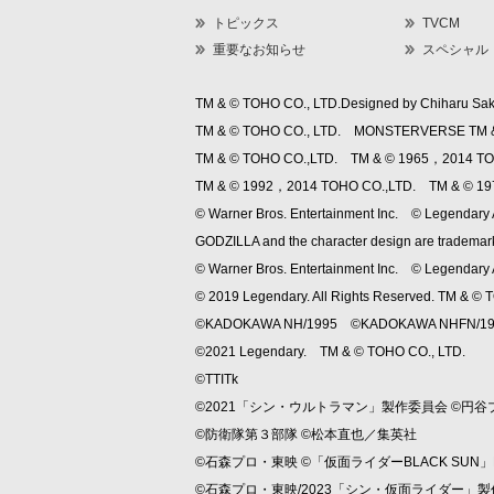
トピックス
TVCM
重要なお知らせ
スペシャル
TM & © TOHO CO., LTD.Designed by Chiharu Sak
TM & © TOHO CO., LTD. MONSTERVERSE TM &
TM & © TOHO CO.,LTD. TM & © 1965，2014 TO
TM & © 1992，2014 TOHO CO.,LTD. TM & © 1
© Warner Bros. Entertainment Inc. © Legendary A
GODZILLA and the character design are trademark
© Warner Bros. Entertainment Inc. © Legendary A
© 2019 Legendary. All Rights Reserved. TM &
©KADOKAWA NH/1995 ©KADOKAWA NHFN/19
©2021 Legendary. TM & © TOHO CO., LTD.
©TTITk
©2021「シン・ウルトラマン」製作委員会 ©円谷
©防衛隊第３部隊 ©松本直也／集英社
©石森プロ・東映 ©「仮面ライダーBLACK SUN」P
©石森プロ・東映/2023「シン・仮面ライダー」