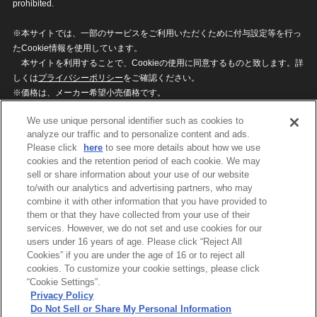
prohibited.
※本サイトでは、一部のサービスをご利用いただくために付与設定等を行っ
たCookie情報を使用しています。
本サイトを利用することで、Cookieの使用に同意するものと致します。詳
しくは
プライバシーポリシー
をご確認ください。
※価格は、メーカー希望小売価格です。
※商品名・発売日・価格などこのホームページの情報は変更になる場合がご
We use unique personal identifier such as cookies to
ざいますのでご了承ください。
analyze our traffic and to personalize content and ads.
Please click
here
to see more details about how we use
cookies and the retention period of each cookie. We may
privacypolicy
Do Not Sell or Share My
sell or share information about your use of our website
Personal Information
to/with our analytics and advertising partners, who may
ウェブサイトご利用条件
ソーシャルメディアポリシー
combine it with other information that you have provided to
個人情報保護方針
お問い合わせ
them or that they have collected from your use of their
services. However, we do not set and use cookies for our
users under 16 years of age. Please click “Reject All
Cookies” if you are under the age of 16 or to reject all
©BANDAI
cookies. To customize your cookie settings, please click
“Cookie Settings”.
Privacy Policy
Do Not Sell or Share My Personal Information