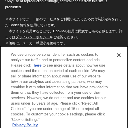
*Any use or reproduction of image, acritical or data from this site is
prohibited.
※本サイトでは、一部のサービスをご利用いただくために付与設定等を行っ
たCookie情報を使用しています。
本サイトを利用することで、Cookieの使用に同意するものと致します。詳
しくは
プライバシーポリシー
をご確認ください。
※価格は、メーカー希望小売価格です。
※商品名・発売日・価格などこのホームページの情報は変更になる場合がご
We use unique personal identifier such as cookies to
ざいますのでご了承ください。
analyze our traffic and to personalize content and ads.
Please click
here
to see more details about how we use
cookies and the retention period of each cookie. We may
privacypolicy
Do Not Sell or Share My
sell or share information about your use of our website
Personal Information
to/with our analytics and advertising partners, who may
ウェブサイトご利用条件
ソーシャルメディアポリシー
combine it with other information that you have provided to
個人情報保護方針
お問い合わせ
them or that they have collected from your use of their
services. However, we do not set and use cookies for our
users under 16 years of age. Please click “Reject All
Cookies” if you are under the age of 16 or to reject all
©BANDAI
cookies. To customize your cookie settings, please click
“Cookie Settings”.
Privacy Policy