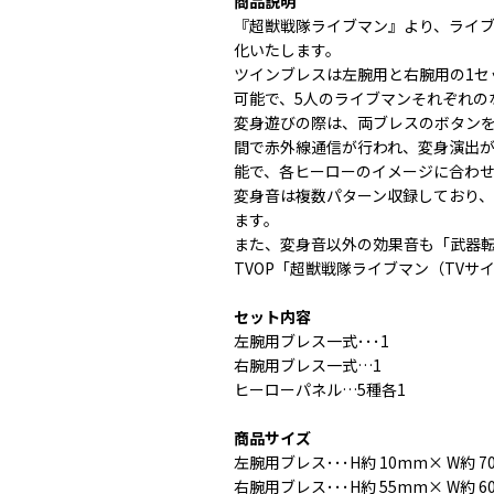
商品説明
『超獣戦隊ライブマン』より、ライブマ
化いたします。
ツインブレスは左腕用と右腕用の1セ
可能で、5人のライブマンそれぞれの
変身遊びの際は、両ブレスのボタン
間で赤外線通信が行われ、変身演出が
能で、各ヒーローのイメージに合わせ
変身音は複数パターン収録しており、
ます。
また、変身音以外の効果音も「武器転
TVOP「超獣戦隊ライブマン（TV
セット内容
左腕用ブレス一式･･･1
右腕用ブレス一式…1
ヒーローパネル…5種各1
商品サイズ
左腕用ブレス･･･H約 10mm× W約 7
右腕用ブレス･･･H約 55mm× W約 6