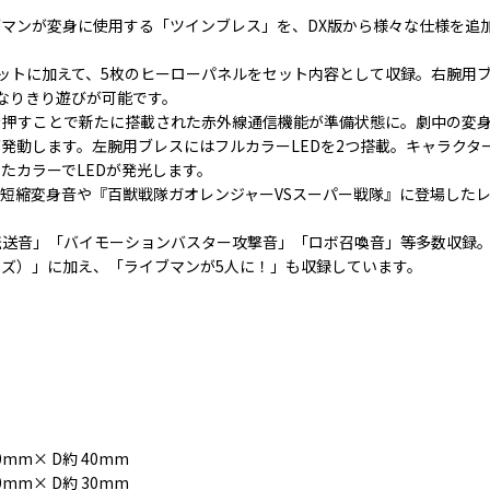
ンが変身に使用する「ツインブレス」を、DX版から様々な仕様を追加したME
ットに加えて、5枚のヒーローパネルをセット内容として収録。右腕用
なりきり遊びが可能です。
を押すことで新たに搭載された赤外線通信機能が準備状態に。劇中の変
発動します。左腕用ブレスにはフルカラーLEDを2つ搭載。キャラクタ
たカラーでLEDが発光します。
短縮変身音や『百獣戦隊ガオレンジャーVSスーパー戦隊』に登場した
送音」「バイモーションバスター攻撃音」「ロボ召喚音」等多数収録。
サイズ）」に加え、「ライブマンが5人に！」も収録しています。
0mm× D約 40mm
0mm× D約 30mm