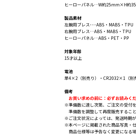
ヒーローパネル…W約25mm×H約3
製品素材
左腕用ブレス･･･ABS・MABS・TPU
右腕用ブレス…ABS・MABS・TPU
ヒーローパネル…ABS・PET・PP
対象年齢
15才以上
電池
単4×2（別売り）・CR2032×1（別
備考
お買い求めの前に：必ずお読みく
※準備数に達し次第、ご注文の受付
準備数を調整して再度販売すること
※ご注文状況によっては、発送時期
※本ページに掲載された商品写真・
商品仕様等は予告なく変更になる場