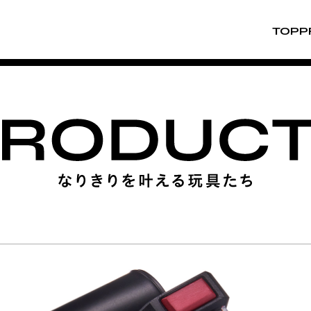
TOP
P