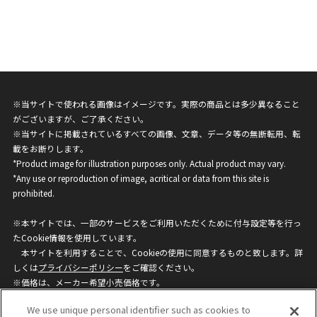
※当サイトで使われる画像はイメージです。実際の商品とは多少異なること
がございますが、ご了承ください。
※当サイトに掲載されているすべての画像、文章、データ等の無断転用、転
載をお断りします。
*Product image for illustration purposes only. Actual product may vary.
*Any use or reproduction of image, acritical or data from this site is
prohibited.
※本サイトでは、一部のサービスをご利用いただくために付与設定等を行っ
たCookie情報を使用しています。
本サイトを利用することで、Cookieの使用に同意するものと致します。詳
しくは
プライバシーポリシー
をご確認ください。
※価格は、メーカー希望小売価格です。
※商品名・発売日・価格などこのホームページの情報は変更になる場合がご
We use unique personal identifier such as cookies to
ざいますのでご了承ください。