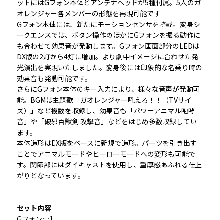
ットにはGフォン本体とアンテナヘッドが5種付属。5人のガ
オレンジャー各メンバーの形態を再現可能です
Gフォン本体には、新たにモーションセンサを搭載。変身シ
ークエンスでは、ボタン操作のほかにGフォンを振る動作に
も合わせて効果音が発動します。Gフォン画面部分のLEDは
DX版の2灯から4灯に増加。より劇中イメージに合わせた発
光演出を実現いたしました。変身後には印象的な名乗り時の
効果音も発動可能です。
さらにGフォン本体のキー入力により、様々な音声が発動可
能。BGMは主題歌「ガオレンジャー吼えろ！！（TVサイ
ズ）」など複数を収録し、効果音も「パワーアニマル咆哮
音」や「破邪百獣剣 攻撃音」などをはじめ多数収録してい
ます。
本体造形はDX版をベースに新規で造形。パーツを引き出す
ことでアニマルモードやヒーローモードへの変形も可能で
す。関節部にはダイキャストを使用し、重厚感あふれる仕上
がりとなっています。
セット内容
Gフォン…1