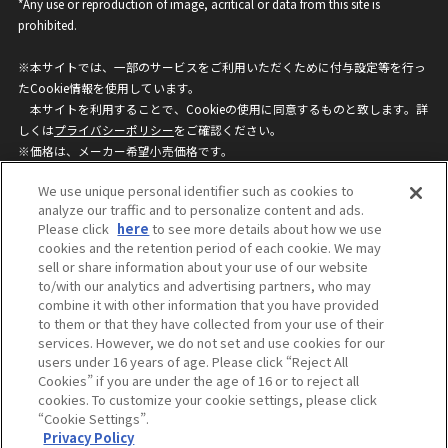
*Any use or reproduction of image, acritical or data from this site is
prohibited.
※本サイトでは、一部のサービスをご利用いただくために付与設定等を行っ
たCookie情報を使用しています。
本サイトを利用することで、Cookieの使用に同意するものと致します。詳
しくは
プライバシーポリシー
をご確認ください。
※価格は、メーカー希望小売価格です。
※商品名・発売日・価格などこのホームページの情報は変更になる場合がご
We use unique personal identifier such as cookies to
ざいますのでご了承ください。
analyze our traffic and to personalize content and ads.
Please click
here
to see more details about how we use
cookies and the retention period of each cookie. We may
privacypolicy
Do Not Sell or Share My
sell or share information about your use of our website
Personal Information
to/with our analytics and advertising partners, who may
ウェブサイトご利用条件
ソーシャルメディアポリシー
combine it with other information that you have provided
個人情報保護方針
お問い合わせ
to them or that they have collected from your use of their
services. However, we do not set and use cookies for our
users under 16 years of age. Please click “Reject All
Cookies” if you are under the age of 16 or to reject all
©BANDAI
cookies. To customize your cookie settings, please click
“Cookie Settings”.
Privacy Policy