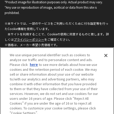
*Product image for illustration purposes only. Actual product may vary.
*Any use or reproduction of image, acritical or data from this site is
prohibited.
※本サイトでは、一部のサービスをご利用いただくために付与設定等を行っ
たCookie情報を使用しています。
本サイトを利用することで、Cookieの使用に同意するものと致します。詳
しくは
プライバシーポリシー
をご確認ください。
※価格は、メーカー希望小売価格です。
※商品名・発売日・価格などこのホームページの情報は変更になる場合がご
We use unique personal identifier such as cookies to
ざいますのでご了承ください。
analyze our traffic and to personalize content and ads.
Please click
here
to see more details about how we use
cookies and the retention period of each cookie. We may
privacypolicy
Do Not Sell or Share My
sell or share information about your use of our website
Personal Information
to/with our analytics and advertising partners, who may
ウェブサイトご利用条件
ソーシャルメディアポリシー
combine it with other information that you have provided
個人情報保護方針
お問い合わせ
to them or that they have collected from your use of their
services. However, we do not set and use cookies for our
users under 16 years of age. Please click “Reject All
Cookies” if you are under the age of 16 or to reject all
©BANDAI
cookies. To customize your cookie settings, please click
“Cookie Settings”.