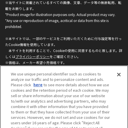
※当サイトに掲載されているすべての画像、文章、データ等の無断転用、転
載をお断りします。
*Product image for illustration purposes only. Actual product may vary.
*Any use or reproduction of image, acritical or data from this site is
prohibited.
※本サイトでは、一部のサービスをご利用いただくために付与設定等を行っ
たCookie情報を使用しています。
本サイトを利用することで、Cookieの使用に同意するものと致します。詳
しくは
プライバシーポリシー
をご確認ください。
※価格は、メーカー希望小売価格です。
※商品名・発売日・価格などこのホームページの情報は変更になる場合がご
We use unique personal identifier such as cookies to
ざいますのでご了承ください。
analyze our traffic and to personalize content and ads.
Please click
here
to see more details about how we use
cookies and the retention period of each cookie. We may
privacypolicy
Do Not Sell or Share My
sell or share information about your use of our website
Personal Information
to/with our analytics and advertising partners, who may
ウェブサイトご利用条件
ソーシャルメディアポリシー
combine it with other information that you have provided
個人情報保護方針
お問い合わせ
to them or that they have collected from your use of their
services. However, we do not set and use cookies for our
users under 16 years of age. Please click “Reject All