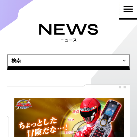
TOP
PRODUCTS
検索
NEWS
BRAND
SHOP