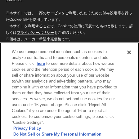
※本サイトでは、一部のサービスをご利用いただくために付与設定等を行っ
たCookie情報を使用しています。
本サイトを利用することで、Cookieの使用に同意するものと致します。詳
しくは
プライバシーポリシー
をご確認ください。
※価格は、メーカー希望小売価格です。
※商品名・発売日・価格などこのホームページの情報は変更になる場合がご
We use unique personal identifier such as cookies to
ざいますのでご了承ください。
analyze our traffic and to personalize content and ads.
Please click
here
to see more details about how we use
cookies and the retention period of each cookie. We may
privacypolicy
Do Not Sell or Share My
sell or share information about your use of our website
Personal Information
to/with our analytics and advertising partners, who may
ウェブサイトご利用条件
ソーシャルメディアポリシー
combine it with other information that you have provided to
個人情報保護方針
お問い合わせ
them or that they have collected from your use of their
services. However, we do not set and use cookies for our
users under 16 years of age. Please click “Reject All
Cookies” if you are under the age of 16 or to reject all
©BANDAI
cookies. To customize your cookie settings, please click
“Cookie Settings”.
Privacy Policy
Do Not Sell or Share My Personal Information
コピーライト一覧を表示する