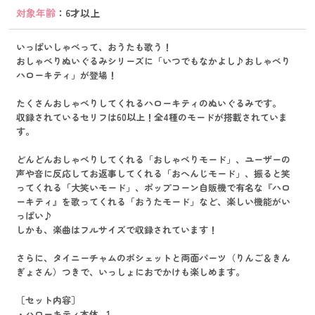
対象年齢
：6才以上
いっぱいしゃべって、おうたも歌う！
おしゃべりぬいぐるみシリーズに「いつでもなかよし♪おしゃべり
ハローキティ」が登場！
たくさんおしゃべりしてくれるハローキティのぬいぐるみです。
収録されているセリフは60以上！全4種のモードが搭載されていま
す。
どんどんおしゃべりしてくれる「おしゃべりモード」、ユーザーの
声や音に反応してお返事してくれる「おへんじモード」、振ると笑
ってくれる「大笑いモード」、ポップコーン自販機で有名な『ハロ
ーキティ』を歌ってくれる「おうたモード」など、楽しい機能がい
っぱい♪
しかも、楽曲はフルサイズで収録されています！
さらに、タイニーチャムのポシェットと両面パーツ（りんご＆きん
ぎょさん）つきで、いっしょにおでかけも楽しめます。
［セット内容］
・ハローキティ本体…1