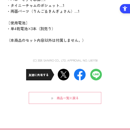
・タイニーチャムのポシェット…1
・両面パーツ（りんご＆きんぎょさん）…1
［使用電池］
・単4乾電池×3本（別売り）
（本商品のセット内容以外は付属しません。）
(C) 2026 SANRIO CO., LTD. APPROVAL NO. L661158
友達に共有する
商品一覧に戻る