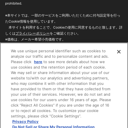
prohibited.
※本サイトでは、一部のサービスをご利用いただくために付与設定等を行っ
たCookie情報を使用しています。
本サイトを利用することで、Cookieの使用に同意するものと致します。詳
しくは
プライバシーポリシー
をご確認ください。
※価格は、メーカー希望小売価格です。
※商品名・発売日・価格などこのホームページの情報は変更になる場合がご
We use unique personal identifier such as cookies to
ざいますのでご了承ください。
analyze our traffic and to personalize content and ads.
Please click
here
to see more details about how we
use cookies and the retention period of each cookie.
privacypolicy
Do Not Sell or Share My
We may sell or share information about your use of our
Personal Information
website to/with our analytics and advertising partners,
ウェブサイトご利用条件
ソーシャルメディアポリシー
who may combine it with other information that you
個人情報保護方針
お問い合わせ
have provided to them or that they have collected from
your use of their services. However, we do not set and
use cookies for our users under 16 years of age. Please
click “Reject All Cookies” if you are under the age of 16
©BANDAI
or to reject all cookies. To customize your cookie
settings, please click “Cookie Settings”.
Privacy Policy
Do Not Sell or Share My Personal Information