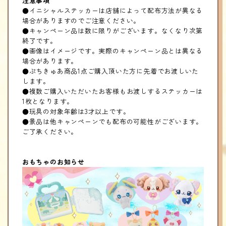
注意事項
●イニシャルステッカーは店舗によって配布方法が異なる
場合がありますのでご注意ください。
●キャンペーン品は数に限りがございます。なくなり次第
終了です。
●画像はイメージです。実際のキャンペーン品とは異なる
場合があります。
●ぷちきゅあ商品1点ご購入頂いた方に先着でお渡しいた
します。
●複数ご購入いただいたお客様もお渡しするステッカーは
1枚となります。
●玩具の対象年齢は3才以上です。
●景品は他キャンペーンでも配布の可能性がございます。
ご了承ください。
おもちゃのお知らせ