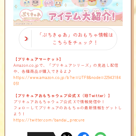
「ぷちきゅあ」のおもちゃ情報は
こちらをチェック！
【プリキュアマーケット】
Amazon.co.jpで、「プリキュアシリーズ」の見逃し配信
や、各種商品が購入できるよ♪
https://www.amazon.co.jp/b?ie=UTF8&node=22943184
051
【プリキュアおもちゃウェブ公式 X（旧Twitter）】
プリキュアおもちゃウェブ公式 Xで情報発信中！
フォローしてプリキュアのおもちゃの最新情報をゲットし
よう！
https://twitter.com/bandai_precure