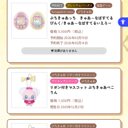
予約終了
プレミアムバンダイ
液晶ゲーム
Tamagotchi nano
ぷちきゅあ
ぷちきゅあっち きゅあ～なぱすてる
ぴんく/きゅあ～なぱすてるいえろー
価格:5,500円（税込）
予約開始:2026年03月19日
予約終了:2026年05月14日
在庫がありません
ぷちきゅあ リボン付きマスコット
プリキュアシリーズ
ぷちきゅあ
リボン付きマスコット ぷちきゅあぺこ
りん
価格:1,650円（税込）
発売日:2025年12月27日
ぷちきゅあ リボン付きマスコット