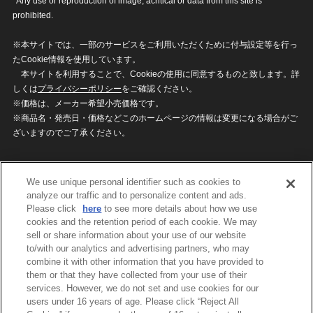
*Any use or reproduction of image, acritical or data from this site is
prohibited.
※本サイトでは、一部のサービスをご利用いただくために付与設定等を行っ
たCookie情報を使用しています。
本サイトを利用することで、Cookieの使用に同意するものと致します。詳
しくは
プライバシーポリシー
をご確認ください。
※価格は、メーカー希望小売価格です。
※商品名・発売日・価格などこのホームページの情報は変更になる場合がご
ざいますのでご了承ください。
privacypolicy
Do Not Sell or Share My
We use unique personal identifier such as cookies to
Personal Information
analyze our traffic and to personalize content and ads.
ウェブサイトご利用条件
ソーシャルメディアポリシー
Please click
here
to see more details about how we use
個人情報保護方針
お問い合わせ
cookies and the retention period of each cookie. We may
sell or share information about your use of our website
to/with our analytics and advertising partners, who may
combine it with other information that you have provided to
©BANDAI
them or that they have collected from your use of their
services. However, we do not set and use cookies for our
users under 16 years of age. Please click “Reject All