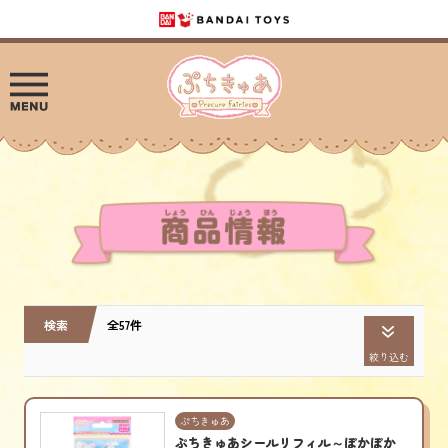
検索
全57件
絞り込む
ぷちきゅあ
ぷちきゅあシールリフィル～ぽかぽか