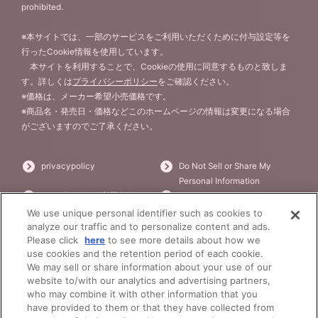
prohibited.
※本サイトでは、一部のサービスをご利用いただくために付与設定等を
行ったCookie情報を使用しています。
本サイトを利用することで、Cookieの使用に同意するものと致しま
す。詳しくは
プライバシーポリシー
をご確認ください。
※価格は、メーカー希望小売価格です。
※商品名・発売日・価格などこのホームページの情報は変更になる場合
がございますのでご了承ください。
privacypolicy
Do Not Sell or Share My
Personal Information
ウェブサイトご利用条件
ソーシャルメディアポリシー
個人情報保護方針
お問い合わせ
We use unique personal identifier such as cookies to
analyze our traffic and to personalize content and ads.
Please click
here
to see more details about how we
use cookies and the retention period of each cookie.
©BANDAI
We may sell or share information about your use of our
website to/with our analytics and advertising partners,
who may combine it with other information that you
have provided to them or that they have collected from