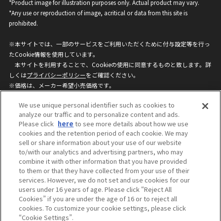
*Product image for illustration purposes only. Actual product may vary.
*Any use or reproduction of image, acritical or data from this site is
prohibited.
※本サイトでは、一部のサービスをご利用いただくために付与設定等を行っ
たCookie情報を使用しています。
本サイトを利用することで、Cookieの使用に同意するものと致します。詳
しくは
プライバシーポリシー
をご確認ください。
※価格は、メーカー希望小売価格です。
※商品名・発売日・価格などこのホームページの情報は変更になる場合がご
We use unique personal identifier such as cookies to
ざいますのでご了承ください。
analyze our traffic and to personalize content and ads.
Please click
here
to see more details about how we use
cookies and the retention period of each cookie. We may
privacypolicy
Do Not Sell or Share My
sell or share information about your use of our website
Personal Information
to/with our analytics and advertising partners, who may
ウェブサイトご利用条件
ソーシャルメディアポリシー
combine it with other information that you have provided
個人情報保護方針
お問い合わせ
to them or that they have collected from your use of their
services. However, we do not set and use cookies for our
users under 16 years of age. Please click “Reject All
Cookies” if you are under the age of 16 or to reject all
©BANDAI
cookies. To customize your cookie settings, please click
“Cookie Settings”.