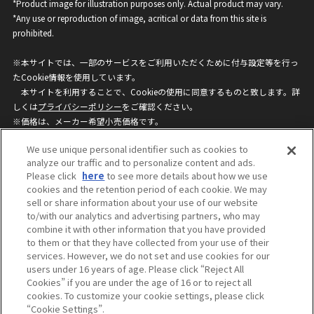
*Product image for illustration purposes only. Actual product may vary.
*Any use or reproduction of image, acritical or data from this site is
prohibited.
※本サイトでは、一部のサービスをご利用いただくために付与設定等を行っ
たCookie情報を使用しています。
本サイトを利用することで、Cookieの使用に同意するものと致します。詳
しくは
プライバシーポリシー
をご確認ください。
※価格は、メーカー希望小売価格です。
※商品名・発売日・価格などこのホームページの情報は変更になる場合がご
We use unique personal identifier such as cookies to
ざいますのでご了承ください。
analyze our traffic and to personalize content and ads.
Please click
here
to see more details about how we use
cookies and the retention period of each cookie. We may
privacypolicy
Do Not Sell or Share My
sell or share information about your use of our website
Personal Information
to/with our analytics and advertising partners, who may
ウェブサイトご利用条件
ソーシャルメディアポリシー
combine it with other information that you have provided
個人情報保護方針
お問い合わせ
to them or that they have collected from your use of their
services. However, we do not set and use cookies for our
users under 16 years of age. Please click “Reject All
Cookies” if you are under the age of 16 or to reject all
©BANDAI
cookies. To customize your cookie settings, please click
“Cookie Settings”.