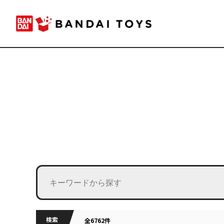
検索
全6762件