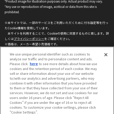
*Product image for illustration purposes only. Actual product may vary.
*Any use or reproduction of image, acritical or data from this site is
prohibited.
※本サイトでは、一部のサービスをご利用いただくために付与設定等を行っ
たCookie情報を使用しています。
本サイトを利用することで、Cookieの使用に同意するものと致します。詳
しくは
プライバシーポリシー
をご確認ください。
※価格は、メーカー希望小売価格です。
※商品名・発売日・価格などこのホームページの情報は変更になる場合がご
We use unique personal identifier such as cookies to
ざいますのでご了承ください。
analyze our traffic and to personalize content and ads.
Please click
here
to see more details about how we use
cookies and the retention period of each cookie. We may
privacypolicy
Do Not Sell or Share My
sell or share information about your use of our website
Personal Information
to/with our analytics and advertising partners, who may
ウェブサイトご利用条件
ソーシャルメディアポリシー
combine it with other information that you have provided
個人情報保護方針
お問い合わせ
to them or that they have collected from your use of their
services. However, we do not set and use cookies for our
users under 16 years of age. Please click “Reject All
Cookies” if you are under the age of 16 or to reject all
©BANDAI
cookies. To customize your cookie settings, please click
“Cookie Settings”.