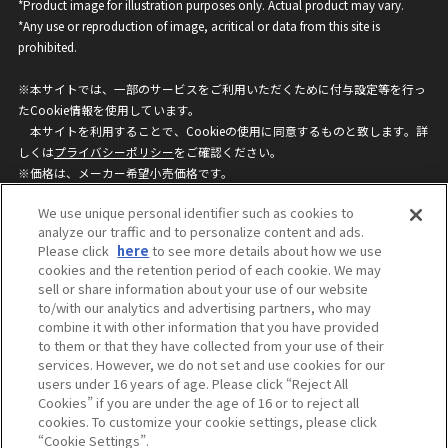
*Product image for illustration purposes only. Actual product may vary.
*Any use or reproduction of image, acritical or data from this site is
prohibited.
※本サイトでは、一部のサービスをご利用いただくために付与設定等を行っ
たCookie情報を使用しています。
本サイトを利用することで、Cookieの使用に同意するものと致します。詳
しくは
プライバシーポリシー
をご確認ください。
※価格は、メーカー希望小売価格です。
※商品名・発売日・価格などこのホームページの情報は変更になる場合がご
We use unique personal identifier such as cookies to
ざいますのでご了承ください。
analyze our traffic and to personalize content and ads.
Please click
here
to see more details about how we use
cookies and the retention period of each cookie. We may
privacypolicy
Do Not Sell or Share My
sell or share information about your use of our website
Personal Information
to/with our analytics and advertising partners, who may
ウェブサイトご利用条件
ソーシャルメディアポリシー
combine it with other information that you have provided
個人情報保護方針
お問い合わせ
to them or that they have collected from your use of their
services. However, we do not set and use cookies for our
users under 16 years of age. Please click “Reject All
Cookies” if you are under the age of 16 or to reject all
©BANDAI
cookies. To customize your cookie settings, please click
“Cookie Settings”.