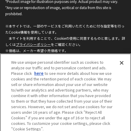
*Product image for illustration purposes only. Actual product may vary.
*Any use or reproduction of image, acritical or data from this site is
prohibited.
※本サイトでは、一部のサービスをご利用いただくために付与設定等を行っ
たCookie情報を使用しています。
本サイトを利用することで、Cookieの使用に同意するものと致します。詳
しくは
プライバシーポリシー
をご確認ください。
※価格は、メーカー希望小売価格です。
※商品名・発売日・価格などこのホームページの情報は変更になる場合がご
We use unique personal identifier such as cookies to
ざいますのでご了承ください。
analyze our traffic and to personalize content and ads.
Please click
here
to see more details about how we use
cookies and the retention period of each cookie. We may
privacypolicy
Do Not Sell or Share My
sell or share information about your use of our website
Personal Information
to/with our analytics and advertising partners, who may
ウェブサイトご利用条件
ソーシャルメディアポリシー
combine it with other information that you have provided
個人情報保護方針
お問い合わせ
to them or that they have collected from your use of their
services. However, we do not set and use cookies for our
users under 16 years of age. Please click “Reject All
Cookies” if you are under the age of 16 or to reject all
©BANDAI
cookies. To customize your cookie settings, please click
“Cookie Settings”.