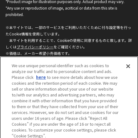
*Product image for illustration purposes only. Actual product may vary.
*Any use or reproduction of image, acritical or data from this site is
prohibited.
※本サイトでは、一部のサービスをご利用いただくために付与設定等を行っ
たCookie情報を使用しています。
本サイトを利用することで、Cookieの使用に同意するものと致します。詳
しくは
プライバシーポリシー
をご確認ください。
※価格は、メーカー希望小売価格です。
※商品名・発売日・価格などこのホームページの情報は変更になる場合がご
We use unique personal identifier such as cookies to
ざいますのでご了承ください。
analyze our traffic and to personalize content and ads.
Please click
here
to see more details about how we use
cookies and the retention period of each cookie. We may
privacypolicy
Do Not Sell or Share My
sell or share information about your use of our website
Personal Information
to/with our analytics and advertising partners, who may
ウェブサイトご利用条件
ソーシャルメディアポリシー
combine it with other information that you have provided
個人情報保護方針
お問い合わせ
to them or that they have collected from your use of their
services. However, we do not set and use cookies for our
users under 16 years of age. Please click “Reject All
Cookies” if you are under the age of 16 or to reject all
©BANDAI
cookies. To customize your cookie settings, please click
“Cookie Settings”.