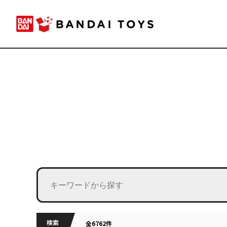
検索
全6762件