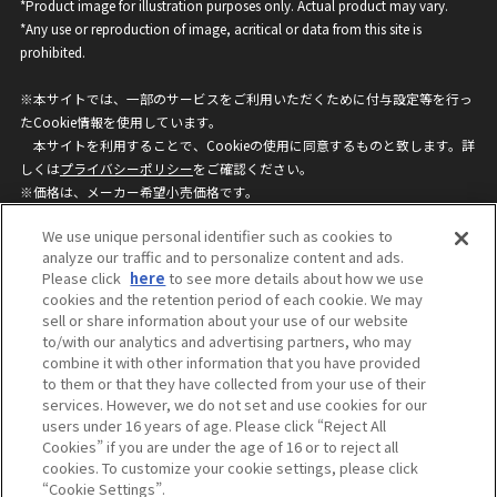
*Product image for illustration purposes only. Actual product may vary.
*Any use or reproduction of image, acritical or data from this site is
prohibited.
※本サイトでは、一部のサービスをご利用いただくために付与設定等を行っ
たCookie情報を使用しています。
本サイトを利用することで、Cookieの使用に同意するものと致します。詳
しくは
プライバシーポリシー
をご確認ください。
※価格は、メーカー希望小売価格です。
※商品名・発売日・価格などこのホームページの情報は変更になる場合がご
We use unique personal identifier such as cookies to
ざいますのでご了承ください。
analyze our traffic and to personalize content and ads.
Please click
here
to see more details about how we use
cookies and the retention period of each cookie. We may
privacypolicy
Do Not Sell or Share My
sell or share information about your use of our website
Personal Information
to/with our analytics and advertising partners, who may
ウェブサイトご利用条件
ソーシャルメディアポリシー
combine it with other information that you have provided
個人情報保護方針
お問い合わせ
to them or that they have collected from your use of their
services. However, we do not set and use cookies for our
users under 16 years of age. Please click “Reject All
Cookies” if you are under the age of 16 or to reject all
©BANDAI
cookies. To customize your cookie settings, please click
“Cookie Settings”.