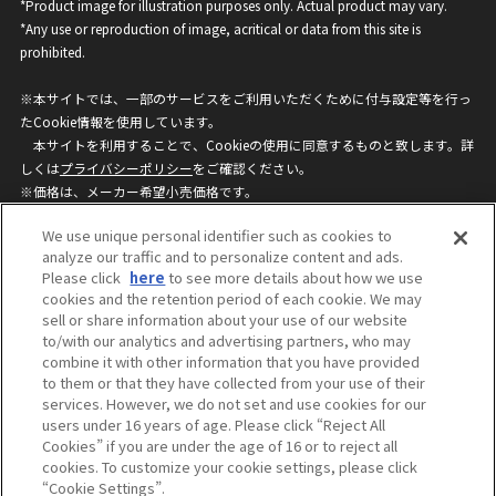
*Product image for illustration purposes only. Actual product may vary.
*Any use or reproduction of image, acritical or data from this site is
prohibited.
※本サイトでは、一部のサービスをご利用いただくために付与設定等を行っ
たCookie情報を使用しています。
本サイトを利用することで、Cookieの使用に同意するものと致します。詳
しくは
プライバシーポリシー
をご確認ください。
※価格は、メーカー希望小売価格です。
※商品名・発売日・価格などこのホームページの情報は変更になる場合がご
We use unique personal identifier such as cookies to
ざいますのでご了承ください。
analyze our traffic and to personalize content and ads.
Please click
here
to see more details about how we use
cookies and the retention period of each cookie. We may
privacypolicy
Do Not Sell or Share My
sell or share information about your use of our website
Personal Information
to/with our analytics and advertising partners, who may
ウェブサイトご利用条件
ソーシャルメディアポリシー
combine it with other information that you have provided
個人情報保護方針
お問い合わせ
to them or that they have collected from your use of their
services. However, we do not set and use cookies for our
users under 16 years of age. Please click “Reject All
Cookies” if you are under the age of 16 or to reject all
©BANDAI
cookies. To customize your cookie settings, please click
“Cookie Settings”.