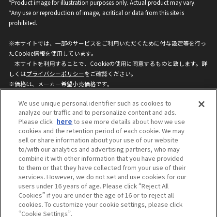
*Product image for illustration purposes only. Actual product may vary.
*Any use or reproduction of image, acritical or data from this site is
prohibited.
※本サイトでは、一部のサービスをご利用いただくために付与設定等を行っ
たCookie情報を使用しています。
本サイトを利用することで、Cookieの使用に同意するものと致します。詳
しくは
プライバシーポリシー
をご確認ください。
※価格は、メーカー希望小売価格です。
※商品名・発売日・価格などこのホームページの情報は変更になる場合がご
We use unique personal identifier such as cookies to
ざいますのでご了承ください。
analyze our traffic and to personalize content and ads.
Please click
here
to see more details about how we use
cookies and the retention period of each cookie. We may
privacypolicy
Do Not Sell or Share My
sell or share information about your use of our website
Personal Information
to/with our analytics and advertising partners, who may
ウェブサイトご利用条件
ソーシャルメディアポリシー
combine it with other information that you have provided
個人情報保護方針
お問い合わせ
to them or that they have collected from your use of their
services. However, we do not set and use cookies for our
users under 16 years of age. Please click “Reject All
Cookies” if you are under the age of 16 or to reject all
©BANDAI
cookies. To customize your cookie settings, please click
“Cookie Settings”.