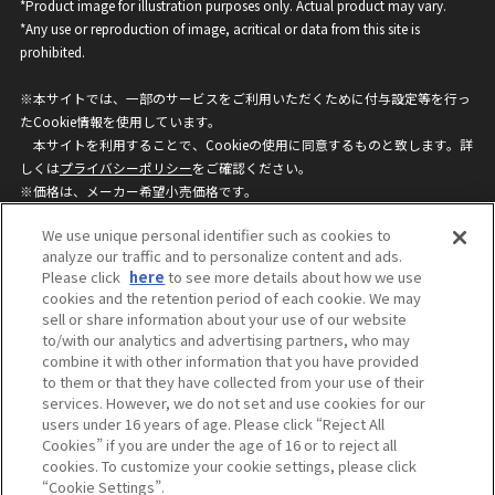
*Product image for illustration purposes only. Actual product may vary.
*Any use or reproduction of image, acritical or data from this site is
prohibited.
※本サイトでは、一部のサービスをご利用いただくために付与設定等を行っ
たCookie情報を使用しています。
本サイトを利用することで、Cookieの使用に同意するものと致します。詳
しくは
プライバシーポリシー
をご確認ください。
※価格は、メーカー希望小売価格です。
※商品名・発売日・価格などこのホームページの情報は変更になる場合がご
We use unique personal identifier such as cookies to
ざいますのでご了承ください。
analyze our traffic and to personalize content and ads.
Please click
here
to see more details about how we use
cookies and the retention period of each cookie. We may
privacypolicy
Do Not Sell or Share My
sell or share information about your use of our website
Personal Information
to/with our analytics and advertising partners, who may
ウェブサイトご利用条件
ソーシャルメディアポリシー
combine it with other information that you have provided
個人情報保護方針
お問い合わせ
to them or that they have collected from your use of their
services. However, we do not set and use cookies for our
users under 16 years of age. Please click “Reject All
Cookies” if you are under the age of 16 or to reject all
©BANDAI
cookies. To customize your cookie settings, please click
“Cookie Settings”.