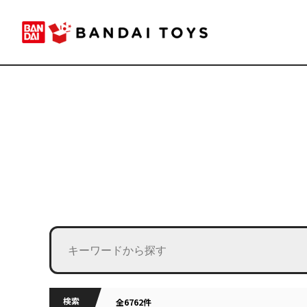
検索
全6762件