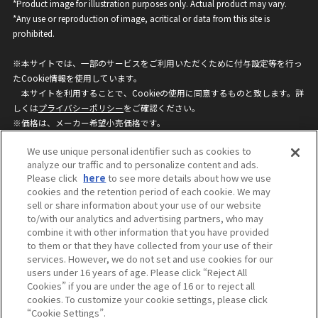
*Product image for illustration purposes only. Actual product may vary.
*Any use or reproduction of image, acritical or data from this site is
prohibited.
※本サイトでは、一部のサービスをご利用いただくために付与設定等を行っ
たCookie情報を使用しています。
本サイトを利用することで、Cookieの使用に同意するものと致します。詳
しくは
プライバシーポリシー
をご確認ください。
※価格は、メーカー希望小売価格です。
※商品名・発売日・価格などこのホームページの情報は変更になる場合がご
We use unique personal identifier such as cookies to
ざいますのでご了承ください。
analyze our traffic and to personalize content and ads.
Please click
here
to see more details about how we use
cookies and the retention period of each cookie. We may
privacypolicy
Do Not Sell or Share My
sell or share information about your use of our website
Personal Information
to/with our analytics and advertising partners, who may
ウェブサイトご利用条件
ソーシャルメディアポリシー
combine it with other information that you have provided
個人情報保護方針
お問い合わせ
to them or that they have collected from your use of their
services. However, we do not set and use cookies for our
users under 16 years of age. Please click “Reject All
Cookies” if you are under the age of 16 or to reject all
©BANDAI
cookies. To customize your cookie settings, please click
“Cookie Settings”.