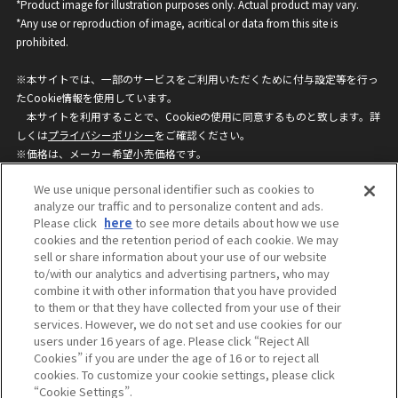
*Product image for illustration purposes only. Actual product may vary.
*Any use or reproduction of image, acritical or data from this site is
prohibited.
※本サイトでは、一部のサービスをご利用いただくために付与設定等を行っ
たCookie情報を使用しています。
本サイトを利用することで、Cookieの使用に同意するものと致します。詳
しくは
プライバシーポリシー
をご確認ください。
※価格は、メーカー希望小売価格です。
※商品名・発売日・価格などこのホームページの情報は変更になる場合がご
We use unique personal identifier such as cookies to
ざいますのでご了承ください。
analyze our traffic and to personalize content and ads.
Please click
here
to see more details about how we use
cookies and the retention period of each cookie. We may
privacypolicy
Do Not Sell or Share My
sell or share information about your use of our website
Personal Information
to/with our analytics and advertising partners, who may
ウェブサイトご利用条件
ソーシャルメディアポリシー
combine it with other information that you have provided
個人情報保護方針
お問い合わせ
to them or that they have collected from your use of their
services. However, we do not set and use cookies for our
users under 16 years of age. Please click “Reject All
Cookies” if you are under the age of 16 or to reject all
©BANDAI
cookies. To customize your cookie settings, please click
“Cookie Settings”.