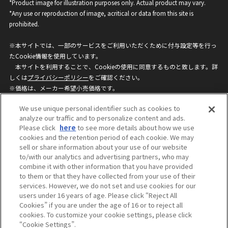
*Product image for illustration purposes only. Actual product may vary.
*Any use or reproduction of image, acritical or data from this site is
prohibited.
※本サイトでは、一部のサービスをご利用いただくために付与設定等を行っ
たCookie情報を使用しています。
本サイトを利用することで、Cookieの使用に同意するものと致します。詳
しくは
プライバシーポリシー
をご確認ください。
※価格は、メーカー希望小売価格です。
※商品名・発売日・価格などこのホームページの情報は変更になる場合がご
We use unique personal identifier such as cookies to
ざいますのでご了承ください。
analyze our traffic and to personalize content and ads.
Please click
here
to see more details about how we use
cookies and the retention period of each cookie. We may
privacypolicy
Do Not Sell or Share My
sell or share information about your use of our website
Personal Information
to/with our analytics and advertising partners, who may
ウェブサイトご利用条件
ソーシャルメディアポリシー
combine it with other information that you have provided
個人情報保護方針
お問い合わせ
to them or that they have collected from your use of their
services. However, we do not set and use cookies for our
users under 16 years of age. Please click “Reject All
Cookies” if you are under the age of 16 or to reject all
©BANDAI
cookies. To customize your cookie settings, please click
“Cookie Settings”.