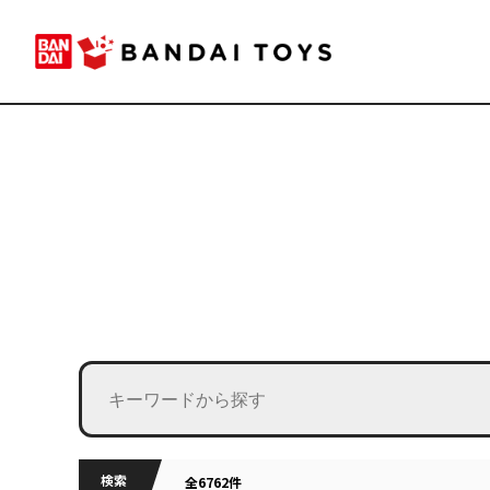
検索
全6762件