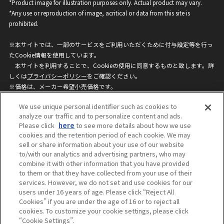
*Product image for illustration purposes only. Actual product may vary.
*Any use or reproduction of image, acritical or data from this site is
prohibited.
※本サイトでは、一部のサービスをご利用いただくために付与設定等を行っ
たCookie情報を使用しています。
本サイトを利用することで、Cookieの使用に同意するものと致します。詳
しくは
プライバシーポリシー
をご確認ください。
※価格は、メーカー希望小売価格です。
※商品名・発売日・価格などこのホームページの情報は変更になる場合がご
We use unique personal identifier such as cookies to
ざいますのでご了承ください。
analyze our traffic and to personalize content and ads.
Please click
here
to see more details about how we use
cookies and the retention period of each cookie. We may
privacypolicy
Do Not Sell or Share My
sell or share information about your use of our website
Personal Information
to/with our analytics and advertising partners, who may
ウェブサイトご利用条件
ソーシャルメディアポリシー
combine it with other information that you have provided
個人情報保護方針
お問い合わせ
to them or that they have collected from your use of their
services. However, we do not set and use cookies for our
users under 16 years of age. Please click “Reject All
Cookies” if you are under the age of 16 or to reject all
©BANDAI
cookies. To customize your cookie settings, please click
“Cookie Settings”.