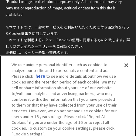
*Product image for illustration purposes only. Actual product may vary.
*Any use or reproduction of image, acritical or data from this site is
prohibited.
※本サイトでは、一部のサービスをご利用いただくために付与設定等を行っ
たCookie情報を使用しています。
本サイトを利用することで、Cookieの使用に同意するものと致します。詳
しくは
プライバシーポリシー
をご確認ください。
※価格は、メーカー希望小売価格です。
※商品名・発売日・価格などこのホームページの情報は変更になる場合がご
We use unique personal identifier such as cookies to
ざいますのでご了承ください。
analyze our traffic and to personalize content and ads.
Please click
here
to see more details about how we use
cookies and the retention period of each cookie. We may
privacypolicy
Do Not Sell or Share My
sell or share information about your use of our website
Personal Information
to/with our analytics and advertising partners, who may
ウェブサイトご利用条件
ソーシャルメディアポリシー
combine it with other information that you have provided
個人情報保護方針
お問い合わせ
to them or that they have collected from your use of their
services. However, we do not set and use cookies for our
users under 16 years of age. Please click “Reject All
Cookies” if you are under the age of 16 or to reject all
©BANDAI
cookies. To customize your cookie settings, please click
“Cookie Settings”.