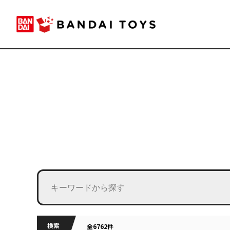
検索
全6762件