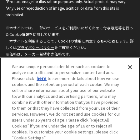
*Product image for illustration purposes only. Actual product may vary.
*Any use or reproduction of image, acritical or data from this site is
prohibited.
※本サイトでは、一部のサービスをご利用いただくために付与設定等を行っ
たCookie情報を使用しています。
本サイトを利用することで、Cookieの使用に同意するものと致します。詳
しくは
プライバシーポリシー
をご確認ください。
※価格は、メーカー希望小売価格です。
※商品名・発売日・価格などこのホームページの情報は変更になる場合がご
We use unique personal identifier such as cookies to
ざいますのでご了承ください。
analyze our traffic and to personalize content and ads.
Please click
here
to see more details about how we use
cookies and the retention period of each cookie. We may
privacypolicy
Do Not Sell or Share My
sell or share information about your use of our website
Personal Information
to/with our analytics and advertising partners, who may
ウェブサイトご利用条件
ソーシャルメディアポリシー
combine it with other information that you have provided
個人情報保護方針
お問い合わせ
to them or that they have collected from your use of their
services. However, we do not set and use cookies for our
users under 16 years of age. Please click “Reject All
Cookies” if you are under the age of 16 or to reject all
©BANDAI
cookies. To customize your cookie settings, please click
“Cookie Settings”.