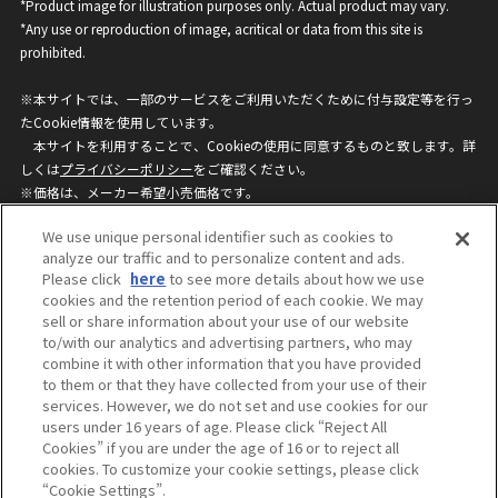
*Product image for illustration purposes only. Actual product may vary.
*Any use or reproduction of image, acritical or data from this site is
prohibited.
※本サイトでは、一部のサービスをご利用いただくために付与設定等を行っ
たCookie情報を使用しています。
本サイトを利用することで、Cookieの使用に同意するものと致します。詳
しくは
プライバシーポリシー
をご確認ください。
※価格は、メーカー希望小売価格です。
※商品名・発売日・価格などこのホームページの情報は変更になる場合がご
We use unique personal identifier such as cookies to
ざいますのでご了承ください。
analyze our traffic and to personalize content and ads.
Please click
here
to see more details about how we use
cookies and the retention period of each cookie. We may
privacypolicy
Do Not Sell or Share My
sell or share information about your use of our website
Personal Information
to/with our analytics and advertising partners, who may
ウェブサイトご利用条件
ソーシャルメディアポリシー
combine it with other information that you have provided
個人情報保護方針
お問い合わせ
to them or that they have collected from your use of their
services. However, we do not set and use cookies for our
users under 16 years of age. Please click “Reject All
Cookies” if you are under the age of 16 or to reject all
©BANDAI
cookies. To customize your cookie settings, please click
“Cookie Settings”.