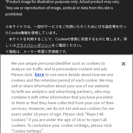
*Product image for illustration purposes only. Actual product may vary.
*Any use or reproduction of image, acritical or data from this site is
prohibited.
※本サイトでは、一部のサービスをご利用いただくために付与設定等を行っ
たCookie情報を使用しています。
本サイトを利用することで、Cookieの使用に同意するものと致します。詳
しくは
プライバシーポリシー
をご確認ください。
※価格は、メーカー希望小売価格です。
※商品名・発売日・価格などこのホームページの情報は変更になる場合がご
We use unique personal identifier such as cookies to
ざいますのでご了承ください。
analyze our traffic and to personalize content and ads.
Please click
here
to see more details about how we use
cookies and the retention period of each cookie. We may
privacypolicy
Do Not Sell or Share My
sell or share information about your use of our website
Personal Information
to/with our analytics and advertising partners, who may
ウェブサイトご利用条件
ソーシャルメディアポリシー
combine it with other information that you have provided
個人情報保護方針
お問い合わせ
to them or that they have collected from your use of their
services. However, we do not set and use cookies for our
users under 16 years of age. Please click “Reject All
Cookies” if you are under the age of 16 or to reject all
©BANDAI
cookies. To customize your cookie settings, please click
“Cookie Settings”.