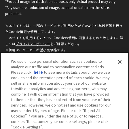
*Product image for illustration purposes only. Actual product may vary.
*Any use or reproduction of image, acritical or data from this site is
prohibited.
※本サイトでは、一部のサービスをご利用いただくために付与設定等を行っ
たCookie情報を使用しています。
本サイトを利用することで、Cookieの使用に同意するものと致します。詳
しくは
プライバシーポリシー
をご確認ください。
※価格は、メーカー希望小売価格です。
※商品名・発売日・価格などこのホームページの情報は変更になる場合がご
We use unique personal identifier such as cookies to
ざいますのでご了承ください。
analyze our traffic and to personalize content and ads.
Please click
here
to see more details about how we use
cookies and the retention period of each cookie. We may
privacypolicy
Do Not Sell or Share My
sell or share information about your use of our website
Personal Information
to/with our analytics and advertising partners, who may
ウェブサイトご利用条件
ソーシャルメディアポリシー
combine it with other information that you have provided
個人情報保護方針
お問い合わせ
to them or that they have collected from your use of their
services. However, we do not set and use cookies for our
users under 16 years of age. Please click “Reject All
Cookies” if you are under the age of 16 or to reject all
©BANDAI
cookies. To customize your cookie settings, please click
“Cookie Settings”.