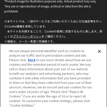
*Product image for illustration purposes only. Actual product may vary.
*Any use or reproduction of image, acritical or data from this site is
prohibited.
※本サイトでは、一部のサービスをご利用いただくために付与設定等を行っ
たCookie情報を使用しています。
本サイトを利用することで、Cookieの使用に同意するものと致します。詳
しくは
プライバシーポリシー
をご確認ください。
※価格は、メーカー希望小売価格です。
※商品名・発売日・価格などこのホームページの情報は変更になる場合がご
We use unique personal identifier such as cookies to
ざいますのでご了承ください。
analyze our traffic and to personalize content and ads.
Please click
here
to see more details about how we use
cookies and the retention period of each cookie. We may
privacypolicy
Do Not Sell or Share My
sell or share information about your use of our website
Personal Information
to/with our analytics and advertising partners, who may
ウェブサイトご利用条件
ソーシャルメディアポリシー
combine it with other information that you have provided
個人情報保護方針
お問い合わせ
to them or that they have collected from your use of their
services. However, we do not set and use cookies for our
users under 16 years of age. Please click “Reject All
Cookies” if you are under the age of 16 or to reject all
©BANDAI
cookies. To customize your cookie settings, please click
“Cookie Settings”.