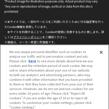
*Product image for illustration purposes only. Actual product may vary.
*Any use or reproduction of image, acritical or data from this site is
prohibited.
※本サイトでは、一部のサービスをご利用いただくために付与設定等を行っ
たCookie情報を使用しています。
本サイトを利用することで、Cookieの使用に同意するものと致します。詳
しくは
プライバシーポリシー
をご確認ください。
※価格は、メーカー希望小売価格です。
※商品名・発売日・価格などこのホームページの情報は変更になる場合がご
We use unique personal identifier such as cookies to
ざいますのでご了承ください。
analyze our traffic and to personalize content and ads.
Please click
here
to see more details about how we use
cookies and the retention period of each cookie. We may
privacypolicy
Do Not Sell or Share My
sell or share information about your use of our website
Personal Information
to/with our analytics and advertising partners, who may
ウェブサイトご利用条件
ソーシャルメディアポリシー
combine it with other information that you have provided
個人情報保護方針
お問い合わせ
to them or that they have collected from your use of their
services. However, we do not set and use cookies for our
users under 16 years of age. Please click “Reject All
Cookies” if you are under the age of 16 or to reject all
©BANDAI
cookies. To customize your cookie settings, please click
“Cookie Settings”.