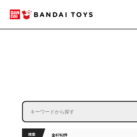
検索
全6762件