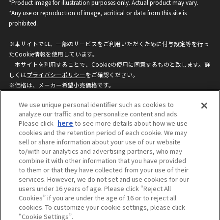
*Product image for illustration purposes only. Actual product may vary.
*Any use or reproduction of image, acritical or data from this site is
prohibited.
※本サイトでは、一部のサービスをご利用いただくために付与設定等を行っ
たCookie情報を使用しています。
本サイトを利用することで、Cookieの使用に同意するものと致します。詳
しくは
プライバシーポリシー
をご確認ください。
※価格は、メーカー希望小売価格です。
※商品名・発売日・価格などこのホームページの情報は変更になる場合がご
We use unique personal identifier such as cookies to
ざいますのでご了承ください。
analyze our traffic and to personalize content and ads.
Please click
here
to see more details about how we use
cookies and the retention period of each cookie. We may
privacypolicy
Do Not Sell or Share My
sell or share information about your use of our website
Personal Information
to/with our analytics and advertising partners, who may
ウェブサイトご利用条件
ソーシャルメディアポリシー
combine it with other information that you have provided
個人情報保護方針
お問い合わせ
to them or that they have collected from your use of their
services. However, we do not set and use cookies for our
users under 16 years of age. Please click “Reject All
Cookies” if you are under the age of 16 or to reject all
©BANDAI
cookies. To customize your cookie settings, please click
“Cookie Settings”.