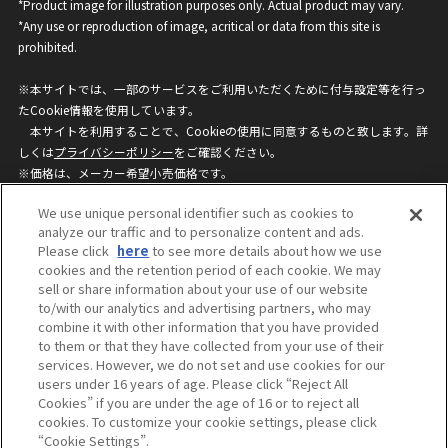
*Product image for illustration purposes only. Actual product may vary.
*Any use or reproduction of image, acritical or data from this site is
prohibited.
※本サイトでは、一部のサービスをご利用いただくために付与設定等を行っ
たCookie情報を使用しています。
本サイトを利用することで、Cookieの使用に同意するものと致します。詳
しくは
プライバシーポリシー
をご確認ください。
※価格は、メーカー希望小売価格です。
※商品名・発売日・価格などこのホームページの情報は変更になる場合がご
We use unique personal identifier such as cookies to
ざいますのでご了承ください。
analyze our traffic and to personalize content and ads.
Please click
here
to see more details about how we use
cookies and the retention period of each cookie. We may
privacypolicy
Do Not Sell or Share My
sell or share information about your use of our website
Personal Information
to/with our analytics and advertising partners, who may
ウェブサイトご利用条件
ソーシャルメディアポリシー
combine it with other information that you have provided
個人情報保護方針
お問い合わせ
to them or that they have collected from your use of their
services. However, we do not set and use cookies for our
users under 16 years of age. Please click “Reject All
Cookies” if you are under the age of 16 or to reject all
©BANDAI
cookies. To customize your cookie settings, please click
“Cookie Settings”.