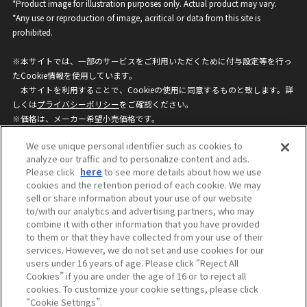
*Product image for illustration purposes only. Actual product may vary.
*Any use or reproduction of image, acritical or data from this site is
prohibited.
※本サイトでは、一部のサービスをご利用いただくために付与設定等を行っ
たCookie情報を使用しています。
本サイトを利用することで、Cookieの使用に同意するものと致します。詳
しくは
プライバシーポリシー
をご確認ください。
※価格は、メーカー希望小売価格です。
※商品名・発売日・価格などこのホームページの情報は変更になる場合がご
We use unique personal identifier such as cookies to
ざいますのでご了承ください。
analyze our traffic and to personalize content and ads.
Please click
here
to see more details about how we use
cookies and the retention period of each cookie. We may
privacypolicy
Do Not Sell or Share My
sell or share information about your use of our website
Personal Information
to/with our analytics and advertising partners, who may
ウェブサイトご利用条件
ソーシャルメディアポリシー
combine it with other information that you have provided
個人情報保護方針
お問い合わせ
to them or that they have collected from your use of their
services. However, we do not set and use cookies for our
users under 16 years of age. Please click “Reject All
Cookies” if you are under the age of 16 or to reject all
©BANDAI
cookies. To customize your cookie settings, please click
“Cookie Settings”.