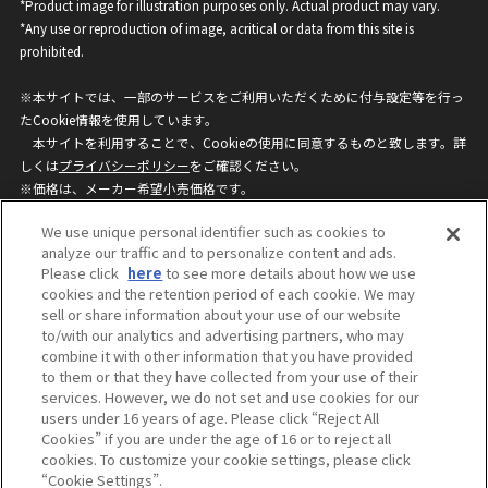
*Product image for illustration purposes only. Actual product may vary.
*Any use or reproduction of image, acritical or data from this site is
prohibited.
※本サイトでは、一部のサービスをご利用いただくために付与設定等を行っ
たCookie情報を使用しています。
本サイトを利用することで、Cookieの使用に同意するものと致します。詳
しくは
プライバシーポリシー
をご確認ください。
※価格は、メーカー希望小売価格です。
※商品名・発売日・価格などこのホームページの情報は変更になる場合がご
We use unique personal identifier such as cookies to
ざいますのでご了承ください。
analyze our traffic and to personalize content and ads.
Please click
here
to see more details about how we use
cookies and the retention period of each cookie. We may
privacypolicy
Do Not Sell or Share My
sell or share information about your use of our website
Personal Information
to/with our analytics and advertising partners, who may
ウェブサイトご利用条件
ソーシャルメディアポリシー
combine it with other information that you have provided
個人情報保護方針
お問い合わせ
to them or that they have collected from your use of their
services. However, we do not set and use cookies for our
users under 16 years of age. Please click “Reject All
Cookies” if you are under the age of 16 or to reject all
©BANDAI
cookies. To customize your cookie settings, please click
“Cookie Settings”.