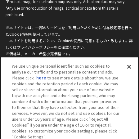
*Product image for illustration purposes only. Actual product may vary.
*Any use or reproduction of image, acritical or data from this site is
prohibited.
※本サイトでは、一部のサービスをご利用いただくために付与設定等を行っ
たCookie情報を使用しています。
本サイトを利用することで、Cookieの使用に同意するものと致します。詳
しくは
プライバシーポリシー
をご確認ください。
※価格は、メーカー希望小売価格です。
※商品名・発売日・価格などこのホームページの情報は変更になる場合がご
We use unique personal identifier such as cookies to
ざいますのでご了承ください。
analyze our traffic and to personalize content and ads.
Please click
here
to see more details about how we use
cookies and the retention period of each cookie. We may
privacypolicy
Do Not Sell or Share My
sell or share information about your use of our website
Personal Information
to/with our analytics and advertising partners, who may
ウェブサイトご利用条件
ソーシャルメディアポリシー
combine it with other information that you have provided
個人情報保護方針
お問い合わせ
to them or that they have collected from your use of their
services. However, we do not set and use cookies for our
users under 16 years of age. Please click “Reject All
Cookies” if you are under the age of 16 or to reject all
©BANDAI
cookies. To customize your cookie settings, please click
“Cookie Settings”.