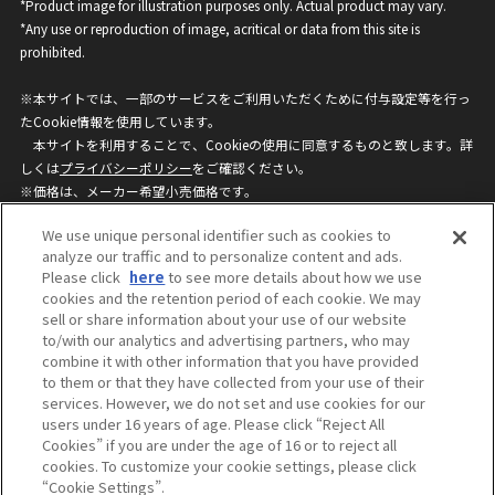
*Product image for illustration purposes only. Actual product may vary.
*Any use or reproduction of image, acritical or data from this site is
prohibited.
※本サイトでは、一部のサービスをご利用いただくために付与設定等を行っ
たCookie情報を使用しています。
本サイトを利用することで、Cookieの使用に同意するものと致します。詳
しくは
プライバシーポリシー
をご確認ください。
※価格は、メーカー希望小売価格です。
※商品名・発売日・価格などこのホームページの情報は変更になる場合がご
We use unique personal identifier such as cookies to
ざいますのでご了承ください。
analyze our traffic and to personalize content and ads.
Please click
here
to see more details about how we use
cookies and the retention period of each cookie. We may
privacypolicy
Do Not Sell or Share My
sell or share information about your use of our website
Personal Information
to/with our analytics and advertising partners, who may
ウェブサイトご利用条件
ソーシャルメディアポリシー
combine it with other information that you have provided
個人情報保護方針
お問い合わせ
to them or that they have collected from your use of their
services. However, we do not set and use cookies for our
users under 16 years of age. Please click “Reject All
Cookies” if you are under the age of 16 or to reject all
©BANDAI
cookies. To customize your cookie settings, please click
“Cookie Settings”.