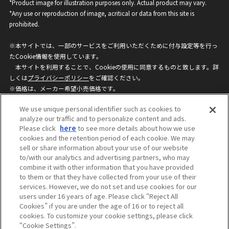
*Product image for illustration purposes only. Actual product may vary.
*Any use or reproduction of image, acritical or data from this site is
prohibited.
※本サイトでは、一部のサービスをご利用いただくために付与設定等を行っ
たCookie情報を使用しています。
本サイトを利用することで、Cookieの使用に同意するものと致します。詳
しくは
プライバシーポリシー
をご確認ください。
※価格は、メーカー希望小売価格です。
※商品名・発売日・価格などこのホームページの情報は変更になる場合がご
We use unique personal identifier such as cookies to
ざいますのでご了承ください。
analyze our traffic and to personalize content and ads.
Please click
here
to see more details about how we use
cookies and the retention period of each cookie. We may
privacypolicy
Do Not Sell or Share My
sell or share information about your use of our website
Personal Information
to/with our analytics and advertising partners, who may
ウェブサイトご利用条件
ソーシャルメディアポリシー
combine it with other information that you have provided
個人情報保護方針
お問い合わせ
to them or that they have collected from your use of their
services. However, we do not set and use cookies for our
users under 16 years of age. Please click “Reject All
Cookies” if you are under the age of 16 or to reject all
©BANDAI
cookies. To customize your cookie settings, please click
“Cookie Settings”.