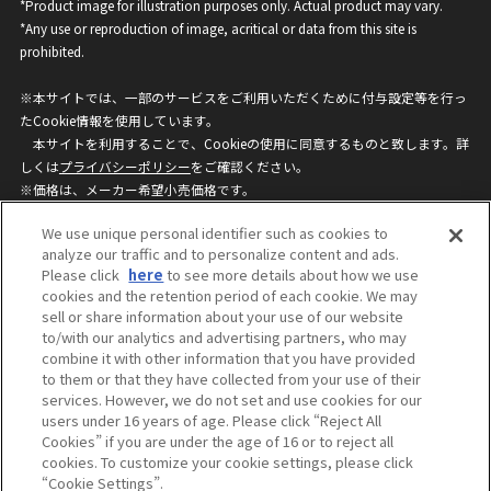
*Product image for illustration purposes only. Actual product may vary.
*Any use or reproduction of image, acritical or data from this site is
prohibited.
※本サイトでは、一部のサービスをご利用いただくために付与設定等を行っ
たCookie情報を使用しています。
本サイトを利用することで、Cookieの使用に同意するものと致します。詳
しくは
プライバシーポリシー
をご確認ください。
※価格は、メーカー希望小売価格です。
※商品名・発売日・価格などこのホームページの情報は変更になる場合がご
We use unique personal identifier such as cookies to
ざいますのでご了承ください。
analyze our traffic and to personalize content and ads.
Please click
here
to see more details about how we use
cookies and the retention period of each cookie. We may
privacypolicy
Do Not Sell or Share My
sell or share information about your use of our website
Personal Information
to/with our analytics and advertising partners, who may
ウェブサイトご利用条件
ソーシャルメディアポリシー
combine it with other information that you have provided
個人情報保護方針
お問い合わせ
to them or that they have collected from your use of their
services. However, we do not set and use cookies for our
users under 16 years of age. Please click “Reject All
Cookies” if you are under the age of 16 or to reject all
©BANDAI
cookies. To customize your cookie settings, please click
“Cookie Settings”.