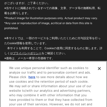
がございますが、ご了承ください。
※当サイトに掲載されているすべての画像、文章、データ等の無断転用、転
載をお断りします。
*Product image for illustration purposes only. Actual product may vary.
*Any use or reproduction of image, acritical or data from this site is
prohibited.
※本サイトでは、一部のサービスをご利用いただくために付与設定等を行っ
たCookie情報を使用しています。
本サイトを利用することで、Cookieの使用に同意するものと致します。詳
しくは
プライバシーポリシー
をご確認ください。
※価格は、メーカー希望小売価格です。
※商品名・発売日・価格などこのホームページの情報は変更になる場合がご
We use unique personal identifier such as cookies to
ざいますのでご了承ください。
analyze our traffic and to personalize content and ads.
Please click
here
to see more details about how we
use cookies and the retention period of each cookie.
privacypolicy
Do Not Sell or Share My
We may sell or share information about your use of our
Personal Information
website to/with our analytics and advertising partners,
ウェブサイトご利用条件
ソーシャルメディアポリシー
who may combine it with other information that you
個人情報保護方針
お問い合わせ
have provided to them or that they have collected from
your use of their services. However, we do not set and